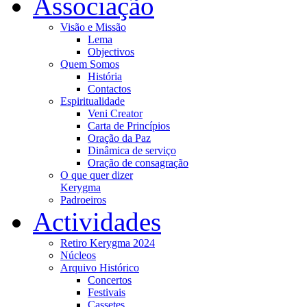
Associação
Visão e Missão
Lema
Objectivos
Quem Somos
História
Contactos
Espiritualidade
Veni Creator
Carta de Princípios
Oração da Paz
Dinâmica de serviço
Oração de consagração
O que quer dizer
Kerygma
Padroeiros
Actividades
Retiro Kerygma 2024
Núcleos
Arquivo Histórico
Concertos
Festivais
Cassetes