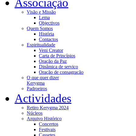
Associação
Visão e Missão
Lema
Objectivos
Quem Somos
História
Contactos
Espiritualidade
Veni Creator
Carta de Princípios
Oração da Paz
Dinâmica de serviço
Oração de consagração
O que quer dizer
Kerygma
Padroeiros
Actividades
Retiro Kerygma 2024
Núcleos
Arquivo Histórico
Concertos
Festivais
Cassetes